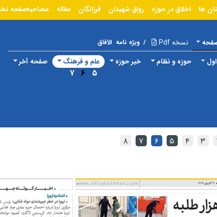
ان ها
اخلاق در حوزه
رواق شهیدان
فرزانگان
مقاله
مصاحبه
صفحه نخ
صفحه
نسخه Pdf
/
ویژه نامه
الآفاق
ول
حوزه و نظام
خبر حوزه
علم و فرهنگ
صفحه آخر
۷
۶
۵
۸
۷
۶
۵
۴
۳