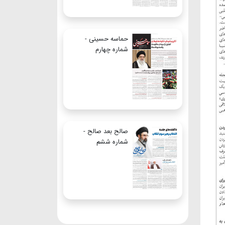
حماسه حسینی -
شماره چهارم
صالح بعد صالح -
شماره ششم