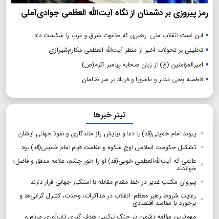
رمز پیروزی بر دشمنان از نگاه آیت‌الله العظمی جوادی‌آملی
این است انقلاب ملی: رهبری که طاغوت شرق و غرب را شکست داد
تحلیلی بر تحولات اخیر از منظر آیت‌الله العظمی مکارم‌شیرازی
امیرالمؤمنین (ع) از زبان صحابه پیامبر اکرم(ص)
فاطمیه یعنی غدیر و عاشورا و فریاد بر سر ظالمان
تیتر خبرها
پیوند امام خمینی(قد) با دعا و نیایش راز ماندگاری و نفوذ جهانی ایشان
تشکیل حکومت اسلامی اوجِ شکوه و عظمتِ قیام امام خمینی(قد) بود
عالمی که آیت‌الله‌العظمی خویی(قد) او را «نور چشم، علامه مدقق و فاضل»
خواندند
پیروان مکتب غدیر در خط مقدم مقابله با استکبار جهانی قرار دارند
رعایت شروط رهبر معظم انقلاب در مذاکرات، وحدت، کنترل گرانی‌ها و
برخورد با مفاسد اقتصادی
مهم‌ترین مؤلفه دشمن در جنگ ترکیبی هدف گیری تاب‌آوری مردم و