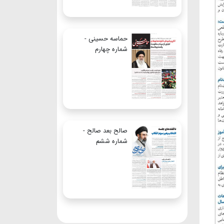
حماسه حسینی -
شماره چهارم
صالح بعد صالح -
شماره ششم