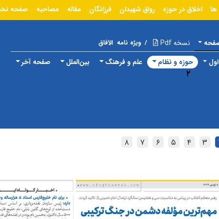
ها
اخلاق در حوزه
رواق شهیدان
فرزانگان
مقاله
مصاحبه
صفحه نخ
صفحه
نسخه Pdf
/
ویژه نامه
الآفاق
ول
حوزه و نظام
علم و فرهنگ
بین‌الملل
صفحه آخر
۲
۸
۷
۶
۵
۴
۳