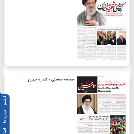
حماسه حسینی - شماره چهارم
آرشیو
درباره ما