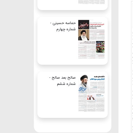
حماسه حسینی -
شماره چهارم
صالح بعد صالح -
شماره ششم