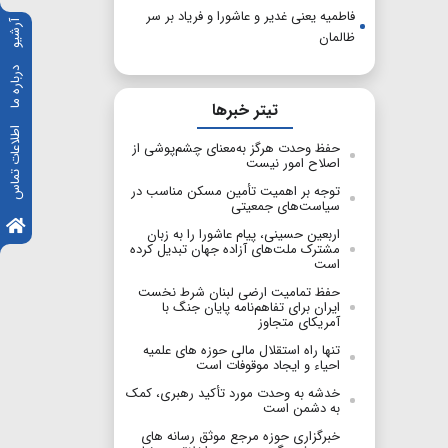
فاطمیه یعنی غدیر و عاشورا و فریاد بر سر
آرشیو
ظالمان
درباره ما
تیتر خبرها
اطلاعات تماس
حفظ وحدت هرگز به‌معنای چشم‌پوشی از
اصلاح امور نیست
توجه بر اهمیت تأمین مسکن مناسب در
سیاست‌های جمعیتی
اربعین حسینی، پیام عاشورا را به زبان
مشترک ملت‌های آزاده جهان تبدیل کرده
است
حفظ تمامیت ارضی لبنان شرط نخست
ایران برای تفاهم‌نامه پایان جنگ با
آمریکای متجاوز
تنها راه استقلال مالی حوزه های علمیه
احیاء و ایجاد موقوفات است
خدشه به وحدت مورد تأکید رهبری، کمک
به دشمن است
خبرگزاری حوزه مرجع موثق رسانه های