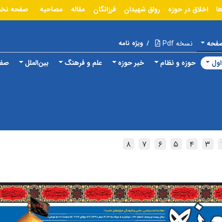
ا
اخلاق در حوزه
رواق شهیدان
فرزانگان
مقاله
مصاحبه
صفحه نخ
صفحه
نسخه Pdf
/
ویژه نامه
ول
حوزه و نظام
خبر حوزه
علم و فرهنگ
بین‌الملل
صفح
۸
۷
۶
۵
۴
۳