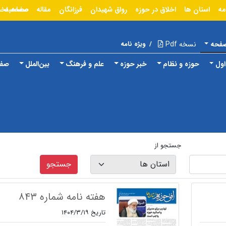
مه
استان ها
اخلاق در حوزه
رواق شهیدان
فرزانگان
مقاله
مصاحبه
صفحه نخ
صفحه
نسخه Pdf
/
ویژه نامه
ول
حوزه و نظام
خبر حوزه
علم و فرهنگ
بین‌الملل
صفح
جستجو از
جستجو
هفته نامه شماره ۸۴۳
تاریخ ۱۴۰۴/۳/۱۹