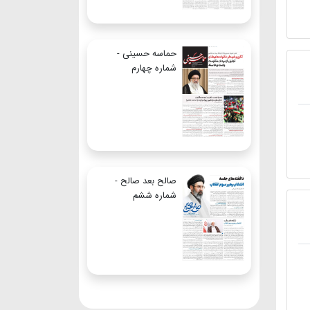
حماسه حسینی -
شماره چهارم
صالح بعد صالح -
شماره ششم