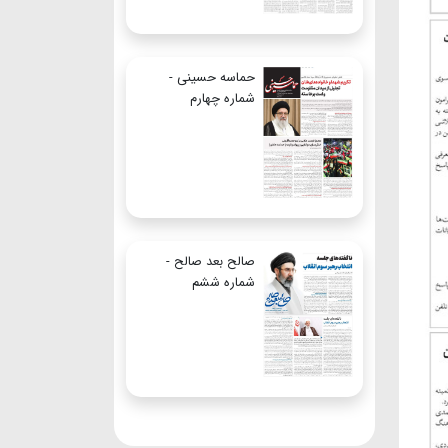
حماسه حسینی -
شماره چهارم
صالح بعد صالح -
شماره ششم