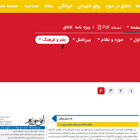
ها
اخلاق در حوزه
رواق شهیدان
فرزانگان
مقاله
مصاحبه
صفحه نخ
صفحه
نسخه Pdf
/
ویژه نامه
الآفاق
ول
حوزه و نظام
بین‌الملل
علم و فرهنگ
۴
۴
۳
۲
۱