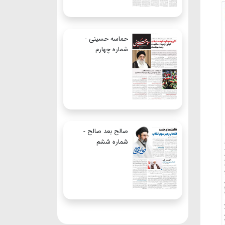
حماسه حسینی -
شماره چهارم
صالح بعد صالح -
شماره ششم