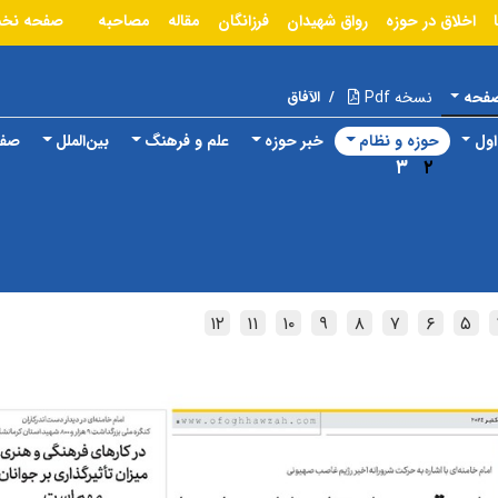
اخلاق در حوزه
رواق شهیدان
فرزانگان
مقاله
مصاحبه
صفحه نخ
صفحه
نسخه Pdf
/
الآفاق
ول
حوزه و نظام
خبر حوزه
علم و فرهنگ
بین‌الملل
صفح
۳
۲
۱۲
۱۱
۱۰
۹
۸
۷
۶
۵