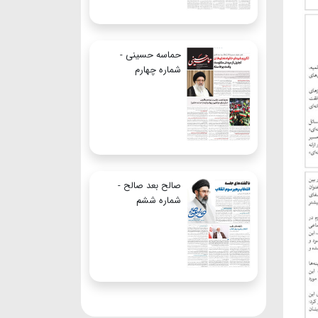
حماسه حسینی -
شماره چهارم
صالح بعد صالح -
شماره ششم