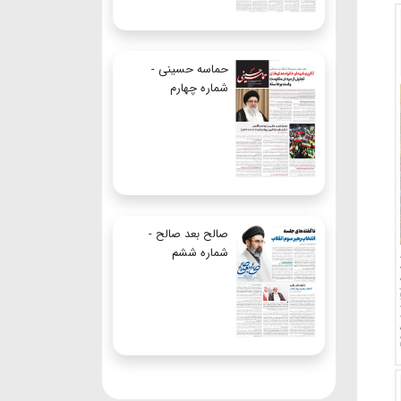
حماسه حسینی -
شماره چهارم
صالح بعد صالح -
شماره ششم