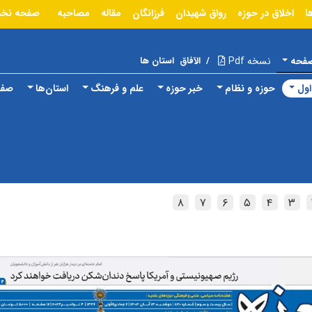
ا
اخلاق در حوزه
رواق شهیدان
فرزانگان
مقاله
مصاحبه
صفحه نخ
صفحه
نسخه Pdf
/
الآفاق
استان ها
ول
حوزه و نظام
خبر حوزه
علم و فرهنگ
استان‌ها
صفح
۸
۷
۶
۵
۴
۳