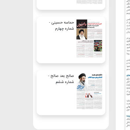
حماسه حسینی -
شماره چهارم
صالح بعد صالح -
شماره ششم