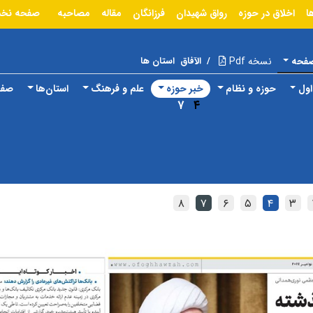
ا
اخلاق در حوزه
رواق شهیدان
فرزانگان
مقاله
مصاحبه
صفحه نخ
صفحه
نسخه Pdf
/
الآفاق
استان ها
ول
حوزه و نظام
خبر حوزه
علم و فرهنگ
استان‌ها
صفح
۷
۴
۸
۷
۶
۵
۴
۳