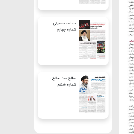
حماسه حسینی -
شماره چهارم
صالح بعد صالح -
شماره ششم