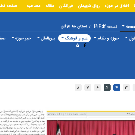
اخلاق در حوزه
رواق شهیدان
فرزانگان
مقاله
مصاحبه
صفحه نخ
صفحه
نسخه Pdf
/
استان ها
الآفاق
ول
حوزه و نظام
علم و فرهنگ
بین‌الملل
خبر حوزه
صفح
۵
۴
۸
۷
۶
۵
۴
۳