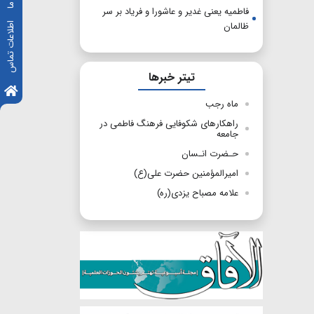
فاطمیه یعنی غدیر و عاشورا و فریاد بر سر
ظالمان
اطلاعات تماس
تیتر خبرها
ماه رجب
راهکارهای شکوفایی فرهنگ فاطمی در
جامعه
حـضرت انـسان
امیرالمؤمنین حضرت علی(ع)
علامه مصباح یزدی(ره)