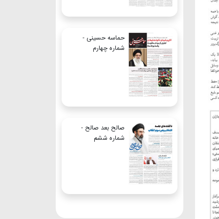
حماسه حسینی -
شماره چهارم
صالح بعد صالح -
شماره ششم