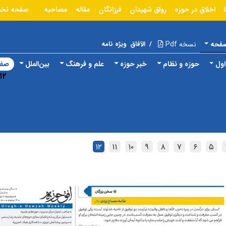
اخلاق در حوزه
رواق شهیدان
فرزانگان
مقاله
مصاحبه
صفحه نخ
صفحه
نسخه Pdf
/
الآفاق
ویژه نامه
ول
حوزه و نظام
خبر حوزه
علم و فرهنگ
بین‌الملل
صفح
۱۲
۱۲
۱۱
۱۰
۹
۸
۷
۶
۵