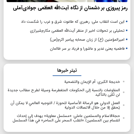
رمز پیروزی بر دشمنان از نگاه آیت‌الله العظمی جوادی‌آملی
این است انقلاب ملی: رهبری که طاغوت شرق و غرب را شکست داد
تحلیلی بر تحولات اخیر از منظر آیت‌الله العظمی مکارم‌شیرازی
امیرالمؤمنین (ع) از زبان صحابه پیامبر اکرم(ص)
فاطمیه یعنی غدیر و عاشورا و فریاد بر سر ظالمان
تیتر خبرها
خديجة الكبرى: أم الإيمان والتضحية
المفاوضات بالنسبة إلى الحكومات المتغطرسة وسيلة لطرح مطالب جديدة
لن تُلبّى بالتأكيد
العمل الدولي هو الرسالة الأساسية للحوزة / التوجيه العالمي لا يمكن أن
يُحقق إلا من خلال الاتصالات الدولية
حجةالاسلام والمسلمين عاملي: «مسلسل معاوية» يهدف إلى إحداث
انقسام بين المسلمين/ «انقلب السحر على الساحر» في هذا المسلسل