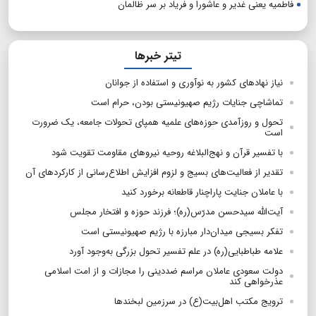
فاطمیه یعنی غدیر و عاشورا و فریاد بر سر ظالمان
تیتر خبرها
نیاز نهادهای کشور به نوآوری و استفاده از جوانان
تماشاچی جنایات رژیم صهیونیستی بودن، حرام است
تحول و روزآمدی حوزه‌های علمیه همپای تحولات جامعه، یک ضرورت
است
با تفسیر قرآن و نهج‌البلاغه روحیه نیروهای مقاومت تقویت شود
تقدیر از فعالیت‌های بسیج و لزوم افزایش اطلاع‌رسانی از کارکردهای آن
با عاملان جنایت پاراچنار قاطعانه برخورد کنید
آیت‌الله سیدحسن مدرّس(ره)؛ فرزند حوزه و افتخار مجلس
تفکر بسیجی میدان‌دار مبارزه با رژیم صهیونیستی است
علامه طباطبایی(ره) در علم تفسیر تحول بزرگی به‌وجود آورد
دولت سعودی عاملان مراسم ضددینی را مجازات و از امت اسلامی
عذرخواهی کند
ترویج مکتب اهل‌بیت(ع) در سرزمین لبخندها