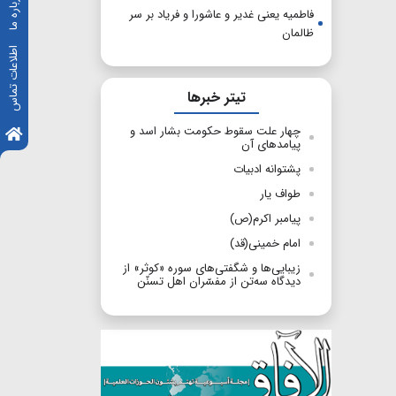
درباره ما
فاطمیه یعنی غدیر و عاشورا و فریاد بر سر
ظالمان
اطلاعات تماس
تیتر خبرها
چهار علت سقوط حکومت بشار اسد و
پیامدهای آن
پشتوانه ادبیات
طواف یار
پیامبر اکرم(ص)
امام خمینی(قد)
زیبایی‌ها و شگفتی‌های سوره «کوثر» از
دیدگاه سه‌تن از مفسّران اهل تسنّن