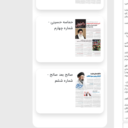
حماسه حسینی -
شماره چهارم
صالح بعد صالح -
شماره ششم