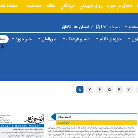
اخلاق در حوزه
رواق شهیدان
فرزانگان
مقاله
مصاحبه
صفحه نخ
صفحه
نسخه Pdf
/
استان ها
الآفاق
ول
حوزه و نظام
علم و فرهنگ
بین‌الملل
خبر حوزه
صفح
۸
۸
۷
۶
۵
۴
۳