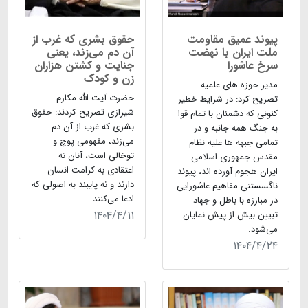
پیوند عمیق مقاومت
حقوق بشری که غرب از
ملت ایران با نهضت
آن دم می‌زند، یعنی
سرخ عاشورا
جنایت و کشتن هزاران
زن و کودک
مدیر حوزه های علمیه
حضرت آیت الله مکارم
تصریح کرد: در شرایط خطیر
شیرازی تصریح کردند: حقوق
کنونی که دشمنان با تمام قوا
بشری که غرب از آن دم
به جنگ همه جانبه و در
می‌زند، مفهومی پوچ و
تمامی جبهه ها علیه نظام
توخالی است، آنان نه
مقدس جمهوری اسلامی
اعتقادی به کرامت انسان
ایران هجوم آورده اند، پیوند
دارند و نه پایبند به اصولی که
ناگسستنی مفاهیم عاشورایی
ادعا می‌کنند.
در مبارزه با باطل و جهاد
۱۴۰۴/۴/۱۱
تبیین بیش از پیش نمایان
می‌شود.
۱۴۰۴/۴/۲۴