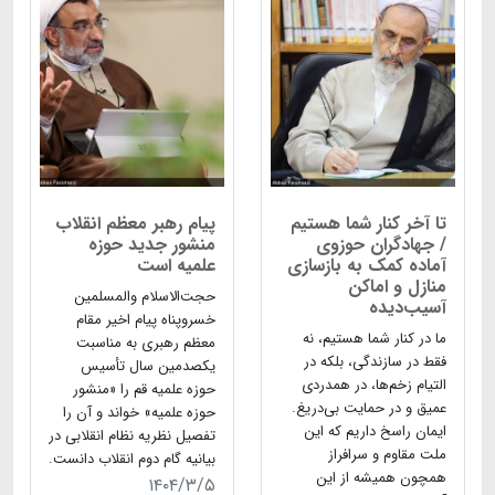
تا آخر کنار شما هستیم
پیام رهبر معظم انقلاب
/ جهادگران حوزوی
منشور جدید حوزه
آماده کمک به بازسازی
علمیه است
منازل و اماکن
حجت‌الاسلام والمسلمین
آسیب‌دیده
خسروپناه پیام اخیر مقام
ما در کنار شما هستیم، نه
معظم رهبری به مناسبت
فقط در سازندگی، بلکه در
یکصدمین سال تأسیس
التیام زخم‌ها، در همدردی
حوزه علمیه قم را «منشور
عمیق و در حمایت بی‌دریغ.
حوزه علمیه» خواند و آن را
ایمان راسخ داریم که این
تفصیل نظریه نظام انقلابی در
ملت مقاوم و سرافراز
بیانیه گام دوم انقلاب دانست.
همچون همیشه از این
۱۴۰۴/۳/۵