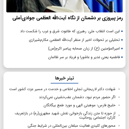
رمز پیروزی بر دشمنان از نگاه آیت‌الله العظمی جوادی‌آملی
این است انقلاب ملی: رهبری که طاغوت شرق و غرب را شکست داد
تحلیلی بر تحولات اخیر از منظر آیت‌الله العظمی مکارم‌شیرازی
امیرالمؤمنین (ع) از زبان صحابه پیامبر اکرم(ص)
فاطمیه یعنی غدیر و عاشورا و فریاد بر سر ظالمان
تیتر خبرها
شهادت دکتر لاریجانی تجلی اخلاص و خدمت در مسیر عزت کشور است
اگر حضور مردم نبود، دشمنان عقب‌نشینی نمی‌کردند
خلیج فارس؛ موهبتی الهی و مورد طمع بیگانگان
از حوزه تا متن زندگی بازخوانی نقش شهید مطهری(ره) در بازتعریف
کارکرد اجتماعی روحانیت
محورهای کلیدی فعالیت مبلغان بین‌المللی در شرایط جنگی