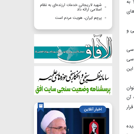
 به
شهید لاریجانی خدمات ارزنده‌ای به نظام
اسلامی ارائه داد
های
پرچم ایران، هویت مردم است
ی و
اسی
اسی
این
وان
 آن
رار
اخبار آنلاین
یده