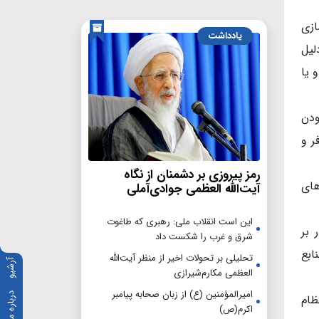
ازی
یادداشت
لیل
 یا
ودن
ر و
رمز پیروزی بر دشمنان از نگاه
های
آیت‌الله العظمی جوادی‌آملی
این است انقلاب ملی: رهبری که طاغوت
 بر
شرق و غرب را شکست داد
ابع
تحلیلی بر تحولات اخیر از منظر آیت‌الله
آرشیو
العظمی مکارم‌شیرازی
امیرالمؤمنین (ع) از زبان صحابه پیامبر
درباره ما
ظام
اکرم(ص)