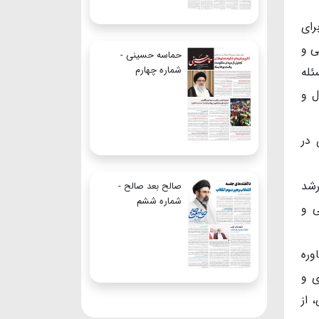
رای
ی و
حماسه حسینی -
شماره چهارم
ئله
ل و
 در
رشد
صالح بعد صالح -
شماره ششم
ی و
وره
ی و
 از