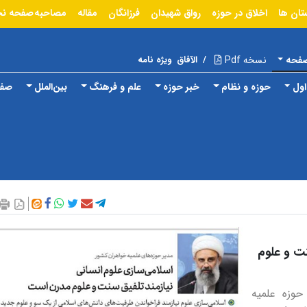
تان ها
اخلاق در حوزه
رواق شهیدان
فرزانگان
مقاله
مصاحبه
صفحه ن
صفحه
نسخه Pdf
/
الآفاق
ویژه نامه
ول
حوزه و نظام
خبر حوزه
علم و فرهنگ
بین‌الملل
صفح
نت و علوم
حوزه علمیه