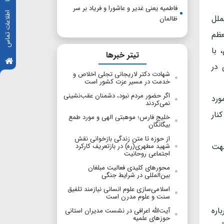
فاطمیه یعنی غدیر و عاشورا و فریاد بر سر
اطلاعات تماس
ملل
ظالمان
عظم
 با
تیتر خبرها
 در
شهادت دکتر لاریجانی تجلی اخلاص و
خدمت در مسیر عزت کشور است
اگر حضور مردم نبود، دشمنان عقب‌نشینی
ورد
نمی‌کردند
نار
خلیج فارس؛ موهبتی الهی و مورد طمع
بیگانگان
از حوزه تا متن زندگی بازخوانی نقش
جهت
شهید مطهری(ره) در بازتعریف کارکرد
اجتماعی روحانیت
محورهای کلیدی فعالیت مبلغان
بین‌المللی در شرایط جنگی
اسلامی‌سازی علوم انسانی نیازمند تلفیق
سنت و علوم مدرن است
اره
آیت‌الله اعرافی در نشست مدیران استانی
حوزهای علمیه