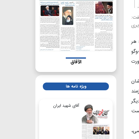
فت:
یری
 هر
وگو
ورت
الآفاق
شان
ویژه نامه ها
مند
یگر
آقای شهید ایران
یست
سی،