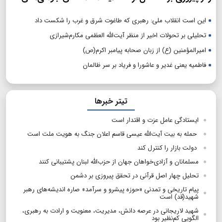
این است انقلاب ملی: رهبری که طاغوت شرق و غرب را شکست داد
تحلیلی بر تحولات اخیر از منظر آیت‌الله العظمی مکارم‌شیرازی
امیرالمؤمنین (ع) از زبان صحابه پیامبر اکرم(ص)
فاطمیه یعنی غدیر و عاشورا و فریاد بر سر ظالمان
تیتر خبرها
ایستادگی عامل عزت و اقتدار است
حمله به بیت آیت‌الله عیسی قاسم اعلان جنگ به هویت ملت است
دولت بازار را کنترل کند
مسلمانان و آزادی‌خواهان جهان از حزب‌الله لبنان پشتیبانی کنند
تحلیل چهار اصل قرآنی در تحقق پیروزی بر دشمن
پیام تاریخی و تمدنی «حوزه پیشرو و سرآمد» صاره اندیشه‌های رهبر
شهید(قد) است
شهید لاریجانی در عرصه دانش، مدیریت، معنویت و ارادت به رهبری،
الگویی کم‌نظیر بود