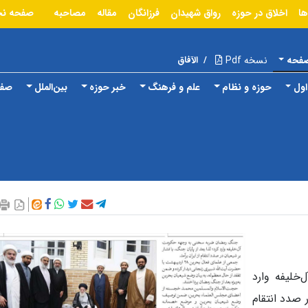
ها
اخلاق در حوزه
رواق شهیدان
فرزانگان
مقاله
مصاحبه
صفحه ن
صفحه
نسخه Pdf
/
الآفاق
ول
حوزه و نظام
علم و فرهنگ
خبر حوزه
بین‌الملل
صفح
لیفه وارد
ر صدد انتقام