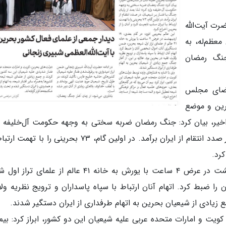
دیبهشت با حضرت آیت‌الله
معظم‌له، به
جنگ رمضان
عضای مجلس
ین و موضع
خیر، بیان کرد: جنگ رمضان ضربه سختی به وجهه حکومت آل‌خلیفه و
کرد؛ لذا بعد از پایان جنگ با فشار بر شیعیان، در صدد انتقام از ایران برآمد. در اولین گام، ۷۳ بحرینی را ب
کرد.
این عالم بحرینی افزود: در گام بعدی، ۱۹ اردیبهشت در عرض ۴ ساعت با یورش به خانه ۴۱ عالم از علمای
 ضبط کرد. اتهام آنان ارتباط با سپاه پاسداران و ترویج نظریه ول
مع زیادی از شیعیان بحرین به اتهام طرفداری از ایران دستگیر شدند.
ویت و امارات متحده عربی علیه شیعیان این دو کشور، ابراز کرد: بیم