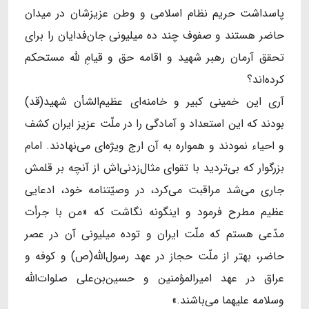
پاسداشت حریم نظام اسلامی و وطن عزیزشان در میدان
حاضر هستند و صفوف چند ده میلیونی جان‌فدایان را برای
تحقق آرمان رهبر شهید و اقامه‌ حق و قیام‌ِ لله مستحکم
کرده‌اند؟
آری این خمینی کبیر و خامنه‌ای عظیم‌الشأن شهید(قد)
بودند که این استعداد و آمادگی را در ملّت عزیز ایران کشف
و احیاء نمودند و همواره به آن ارج ویژه‌ای می‌نهادند. امام
بزرگوار که بی‌تردید با تقوای مثال‌زدنی‌اش از آنچه بر قلمش
جاری می‌شد مراقبت می‌کرد، در وصیّتنامه‌ خود، ادعایی
عظیم مطرح فرمود و اینگونه نگاشت که «من با جرأت
مدّعی هستم که ملّت ایران و توده‌ میلیونی آن در عصر
حاضر، بهتر از ملّت حجاز در عهد رسول‌الله(ص) و کوفه و
عراق در عهد امیرالمؤمنین و حسین‌بن‌علی صلوات‌الله
‌وسلامه ‌علیهما می‌باشند.»