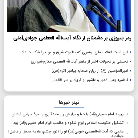
رمز پیروزی بر دشمنان از نگاه آیت‌الله العظمی جوادی‌آملی
این است انقلاب ملی: رهبری که طاغوت شرق و غرب را شکست داد
تحلیلی بر تحولات اخیر از منظر آیت‌الله العظمی مکارم‌شیرازی
امیرالمؤمنین (ع) از زبان صحابه پیامبر اکرم(ص)
فاطمیه یعنی غدیر و عاشورا و فریاد بر سر ظالمان
تیتر خبرها
پیوند امام خمینی(قد) با دعا و نیایش راز ماندگاری و نفوذ جهانی ایشان
تشکیل حکومت اسلامی اوجِ شکوه و عظمتِ قیام امام خمینی(قد) بود
عالمی که آیت‌الله‌العظمی خویی(قد) او را «نور چشم، علامه مدقق و فاضل»
خواندند