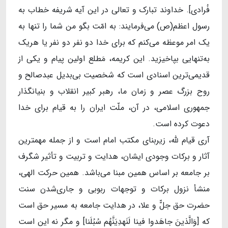
فُرادی]. خداوند تبارک و تعالی در این آیه‌ شریفه خطاب به
رسول‌ اعظم‌(ص) می‌فرمایند: به امّت بگو من شما را تنها به
یک امر موعظه می‌کنم که برای خدا دو نفر دو نفر یا هریک
به‌تنهایی بپاخیزید. این کریمه، مَطلع اولین پیام و یکی از
قدیمی‌ترین اسنادی است که شخصیت بی‌بدیل عبدصالح و
روح بزرگ عصر و زمان ما، رهبر کبیر انقلاب و بنیانگذار
جمهوری اسلامی، در آن، ملّت ایران را به قیام برای خدا
دعوت کرده است.
آری قیام لله، زیربنای مکتب امام است و از جمله مهمترین
آثار و برکات وجودی ایشان، هدایت و تربیت و تأثیر شگرف
بر جامعه بر اساس همین مبنا می‌باشد. همین حرکت الهی،
منشأ نزول برکات و توجهات ربوبی و جاری‌شدن سنت
حضرت حق جلّ‌ّ و علا، در هدایت جامعه به مسیر حق است
که [وَالَّذینَ جاهَدوا فینا لَنَهدِیَنَّهُم سُبُلَنا] و مگر نه این است