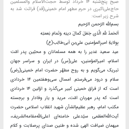
صبح پنج‌شنبه ۱۴ خرداد توسط حجت‌الاسلام والمسلمین
حاج‌علی‌اکبری در حرم مطهر امام خمینی(قد) قرائت شد به
شرح زیر است:
بسم‌الله الرّحمن الرّحیم
اَلحَمدُ للهِ الَّذی جَعَلَ کَمالَ دینِه وَتَمامَ نِعمتِه
بِوِلایةِ امیرِالمؤمنین علیِ‌بنِ اَبی‌طالِب(ع)
عید سعید غدیر را به همه‌ مسلمانان و محبّین پدر امّت
اسلام، امیرالمؤمنین، علی(س) در ایران و سراسر جهان
تبریک می‌گویم و به روح مطهّر حضرت امام خمینی(رض)
سلام و درود می‌فرستم. امسال سی‌و‌هفتمین ۱۴ خردادی
است که از فراق خمینی کبیر می‌گذرد و اوّلین ۱۴ خردادی
است که پدر مهربان امّت، مرید و یار وفادار و برجسته‌
مکتب امام، رهبر عظیم‌الشأن شهید انقلاب اسلامی حضرت
آیت‌الله‌العظمی سیّدعلی خامنه‌ای اعلی‌الله‌مقامه‌الشریف،
میهمان ضیافت الهی شده و طنین صدای پرصلابت و کلام