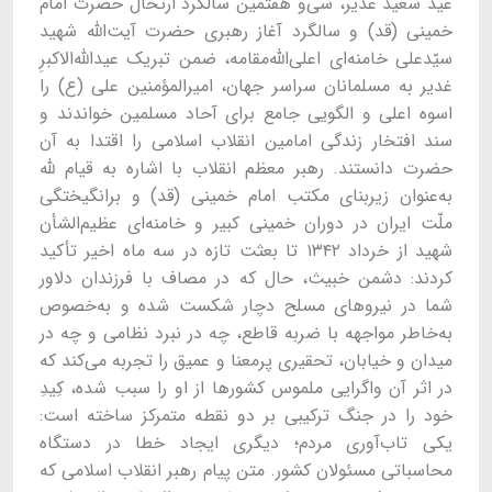
عید سعید غدیر، سی‌و هفتمین سالگرد ارتحال حضرت امام
خمینی (قد) و سالگرد آغاز رهبری حضرت آیت‌الله شهید
سیّدعلی خامنه‌ای اعلی‌الله‌مقامه، ضمن تبریک عیدالله‌الاکبرِ
غدیر به مسلمانان سراسر جهان، امیرالمؤمنین علی (ع) را
اسوه‌ اعلی و الگویی جامع برای آحاد مسلمین خواندند و
سند افتخار زندگی امامین انقلاب اسلامی را اقتدا به آن
حضرت دانستند. رهبر معظم انقلاب با اشاره به قیام لله
به‌عنوان زیربنای مکتب امام خمینی (قد) و برانگیختگی
ملّت ایران در دوران خمینی کبیر و خامنه‌ای عظیم‌الشأن
شهید از خرداد ۱۳۴۲ تا بعثت تازه در سه ماه اخیر تأکید
کردند: دشمن خبیث، حال که در مصاف با فرزندان دلاور
شما در نیروهای مسلح دچار شکست شده و به‌خصوص
به‌خاطر مواجهه با ضربه‌ قاطع، چه در نبرد نظامی و چه در
میدان و خیابان، تحقیری پرمعنا و عمیق را تجربه می‌کند که
در اثر آن واگرایی ملموس کشورها از او را سبب شده، کِیدِ
خود را در جنگ ترکیبی بر دو نقطه متمرکز ساخته است:
یکی تاب‌آوری مردم؛ دیگری ایجاد خطا در دستگاه
محاسباتی مسئولان کشور. متن پیام رهبر انقلاب اسلامی که