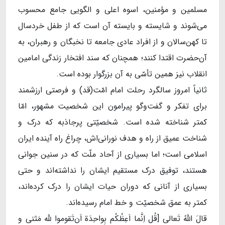
مسلمین و مؤمنین، اسوه‌ اعلی و الگویی جامع محسوب
می‌شوند و شایسته و بایسته آن است که از طفل خردسال
تا کهن‌سالان و از افراد عادی جامعه تا نخبگان و رهبران، به
آ‌ن‌حضرت اقتدا کنند؛ همچنان که سند افتخار زندگی امامین
انقلاب نیز همین تأسّی به آن بزرگوار بوده است.
ثانیاً امروز سالگرد رحلت امام امّت(قد) و فرصتی ارزشمند
برای تفکر و گفت‌وگو پیرامون این شخصیت مشهور، امّا
کمتر شناخته‌ شده است. شخصیّتی پرجاذبه که درک و
شناخت عمیق از راه و هدف نورانی‌اش، چراغ راه آینده‌ ایران
اسلامی است؛ اما بسیاری از آحاد ملّت که در سنین جوانی
هستند، توفیق درک مستقیم ایشان را نداشته‌اند و حتی
بسیاری از آنانی که دوران حیات ایشان را درک کرده‌اند،
کمتر به عمق شخصیّت و خط امام رسیده‌اند.
قالَ اللهُ تَعالی [قُل اِنَّما اَعِظُکُم بِواحِدَة‌ اَن‌تَقوموا لله مَثنی و