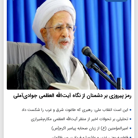
رمز پیروزی بر دشمنان از نگاه آیت‌الله العظمی جوادی‌آملی
این است انقلاب ملی: رهبری که طاغوت شرق و غرب را شکست داد
تحلیلی بر تحولات اخیر از منظر آیت‌الله العظمی مکارم‌شیرازی
امیرالمؤمنین (ع) از زبان صحابه پیامبر اکرم(ص)
فاطمیه یعنی غدیر و عاشورا و فریاد بر سر ظالمان