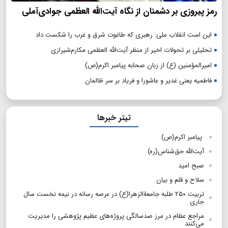
رمز پیروزی بر دشمنان از نگاه آیت‌الله العظمی جوادی‌آملی
این است انقلاب ملی: رهبری که طاغوت شرق و غرب را شکست داد
تحلیلی بر تحولات اخیر از منظر آیت‌الله العظمی مکارم‌شیرازی
امیرالمؤمنین (ع) از زبان صحابه پیامبر اکرم(ص)
فاطمیه یعنی غدیر و عاشورا و فریاد بر سر ظالمان
تیتر خبرها
پیامبر اکرم(ص)
آیت‌الله حق‌شناس(ره)
صبح امید
سلاح و قلم و بیان
تربیت ۲۵۰ طلبه جامعةالزهرا(ع) در عرصه رسانه در نیمه نخست سال
جاری
مراجع عظام در مرز صدسالگی پروژه‌های عظیم پژوهشی را مدیریت
می‌کنند