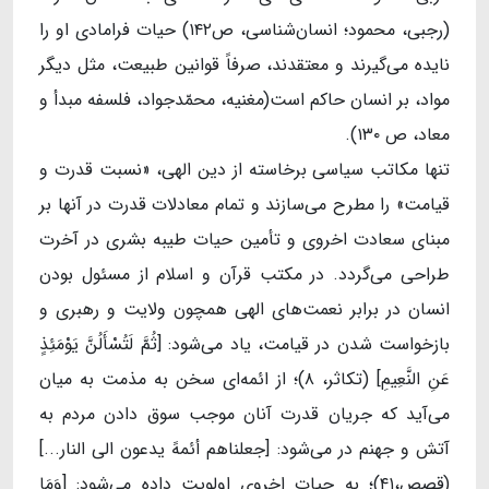
(رجبی، محمود؛ انسان‌شناسی، ص۱۴۲) حیات فرامادی او را
نایده می‌گیرند و معتقدند، صرفاً قوانین طبیعت، مثل دیگر
مواد، بر انسان حاکم است(مغنیه، محمّدجواد، فلسفه مبدأ و
معاد، ص ۱۳۰).
تنها مکاتب سیاسی برخاسته از دین الهی، «نسبت قدرت و
قیامت» را مطرح می‌سازند و تمام معادلات قدرت در آنها بر
مبنای سعادت اخروی و تأمین حیات طیبه بشری در آخرت
طراحی می‌گردد. در مکتب قرآن و اسلام از مسئول بودن
انسان در برابر نعمت‌های الهی همچون ولایت و رهبری و
بازخواست شدن در قیامت، یاد می‌شود: [ثُمَّ لَتُسْأَلُنَّ یَوْمَئِذٍ
عَنِ النَّعِیمِ] (تکاثر، ۸)؛ از ائمه‌ای سخن به مذمت به میان
می‌آید که جریان قدرت آنان موجب سوق دادن مردم به
آتش و جهنم در می‌شود: [جعلناهم أئمهً یدعون الی النار...]
(قصص،۴۱)؛ به حیات اخروی اولویت داده می‌شود: [وَمَا