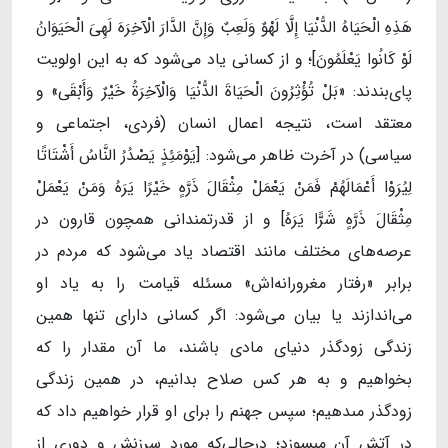
هَذِهِ الْحَیَاهُ الدُّنْیَا إِلَّا لَهْوٌ وَلَعِبٌ وَإِنَّ الدَّارَ الْآخِرَهَ لَهِیَ الْحَیَوَانُ
لَوْ کَانُوا یَعْلَمُونَ]؛ و از کسانی یاد می‌شود که به این اولویت
پای‌بندند: «بَلْ تُؤْثِرُونَ الْحَیَاةَ الدُّنْیَا وَالْآخِرَةُ خَیْرٌ وَأَبْقَى» و
معتقد است، نتیجه اعمال انسان (فردی، اجتماعی و
سیاسی) در آخرت ظاهر می‌شود: [یَوْمَئِذٍ یَصْدُرُ النَّاسُ أَشْتَاتًا
لِیُرَوْا أَعْمَالَهُمْ فَمَنْ یَعْمَلْ مِثْقَالَ ذَرَّهٍ خَیْرًا یَرَهُ وَمَنْ یَعْمَلْ
مِثْقَالَ ذَرَّهٍ شَرًّا یَرَهُ] و از قدرتمندانی همچون قارون در
عرصه‌های مختلف مانند اقتصاد یاد می‌شود که مردم در
برابر «رفتار مغرورانه‌اش» مسئله قیامت را به یاد او
می‌اندازند یا بیان می‌شود: اگر کسانی دارای تنها همین
زندگى زودگذر دنیاى مادى باشند، ما آن مقدار را که
بخواهیم و به هر کس صلاح بدانیم، در همین زندگى
زودگذر مى‏دهیم؛ سپس جهنم را براى او قرار خواهیم داد که
در آتش آن مى‏سوزد؛ درحالى‌که مورد سرزنش و دورى از