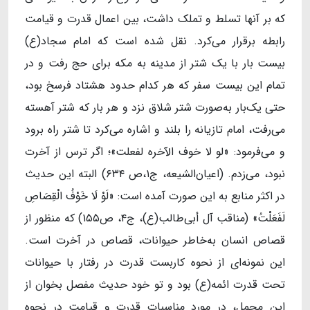
که بر آنها تسلط و تملک داشت، بین اعمال قدرت و قیامت
رابطه برقرار می‌کرد. نقل شده است که امام سجاد(ع)
بیست بار با یک شتر از مدینه به مکه برای حج رفت و در
تمام این بیست سفر که هر کدام حدود هشتاد فرسخ بود،
حتی یک‌بار به‌صورت شتر شلاق نزد و هر بار که شتر آهسته
می‌رفت، امام تازیانه را بلند و اشاره می‌کرد تا شتر راه برود
و می‌فرمود: «لو لا خوف الآخره لفعلت»؛ اگر ترس از آخرت
نبود، می‌زدم. (اعیان‌الشیعه، ج۱،ص ۶۳۴) البته این حدیث
در اکثر منابع به این صورت آمده است: «لَوْ لَا خَوْفُ‏ الْقِصَاصِ‏
لَفَعَلْتُ» (مناقب آل أبی‌طالب(ع)، ج‏۴، ص۱۵۵) که منظور از
قصاص انسان به‌خاطر حیوانات، قصاص در آخرت است.
این نمونه‌ای از نحوه کاربست قدرت در رفتار با حیوانات
تحت قدرت ائمه(ع) بود و تو خود حدیث مفصل بخوان از
این مجمل، در مورد مناسبات قدرت و قیامت در نحوه