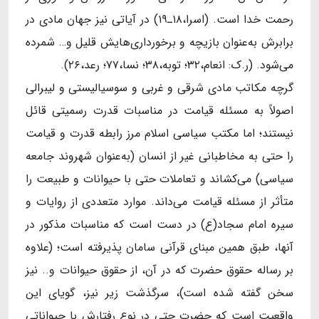
رحمت خدا است. (اسرا،۱۸ـ۱۹) در آیاتی نیز جهان مادی در
برابرش به‌عنوان بازیچه و برخورداری‌هایش قلیل و… شمرده
می‌شود. (ر.ک: انعام،۳۲؛ توبه،۳۸؛ نسا،۷۷؛ رعد،۲۶).
گرچه مکاتب مادی شرقی و غربی و سوسیالیستی و لیبرالی
اصولاً به مسئله قیامت در مناسبات قدرت رسمیتی قائل
نیستند؛ اما مکتب سیاسی اسلام مرز رابطه قدرت و قیامت
را حتی به مخاطبانی غیر از انسان (به‌عنوان شهروند جامعه
سیاسی) می‌کشاند و تعاملات حتی با حیوانات و طبیعت را
متأثر از مسئله قیامت می‌داند. موارد متعددی از روایات و
سیره امام سجاد(ع) در دست است که مناسبات مذکور در
آنها، طبق همین مبنای قرآنی سامان پذیرفته است؛ (علاوه
بر رساله حقوق حضرت که در آن، از حقوق حیوانات و.. نیز
سخن گفته شده است)، سرگذشت زیر نیز، گویای این
واقعیت است که حضرت حتی در نوع رفتارش با حیواناتی