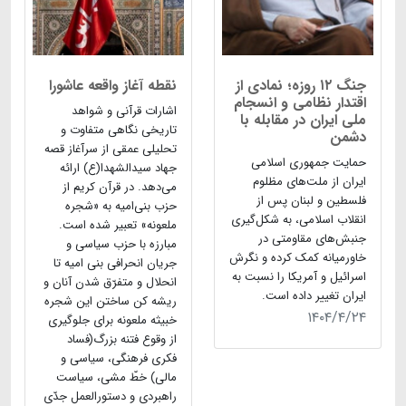
جنگ ۱۲ روزه؛ نمادی از
نقطه آغاز واقعه عاشورا
اقتدار نظامی و انسجام
اشارات قرآنی و شواهد
ملی ایران در مقابله با
تاریخی نگاهی متفاوت و
دشمن
تحلیلی عمقی از سرآغاز قصه
حمایت جمهوری اسلامی
جهاد سیدالشهدا(ع) ارائه
ایران از ملت‌های مظلوم
می‌دهد. در قرآن کریم از
فلسطین و لبنان پس از
حزب بنی‌امیه به «شجره
انقلاب اسلامی، به شکل‌گیری
ملعونه» تعبیر شده است.
جنبش‌های مقاومتی در
مبارزه با حزب سیاسی و
خاورمیانه کمک کرده و نگرش
جریان انحرافی بنی ­امیه تا
اسرائیل و آمریکا را نسبت به
انحلال و متفرّق شدن آنان و
ایران تغییر داده است.
ریشه ­کن ساختن این شجره
۱۴۰۴/۴/۲۴
خبیثه ملعونه برای جلوگیری
از وقوع فتنه بزرگ(فساد
فکری­ فرهنگی، سیاسی و
مالی) خطّ مشی، سیاست
راهبردی و دستورالعمل جدّی