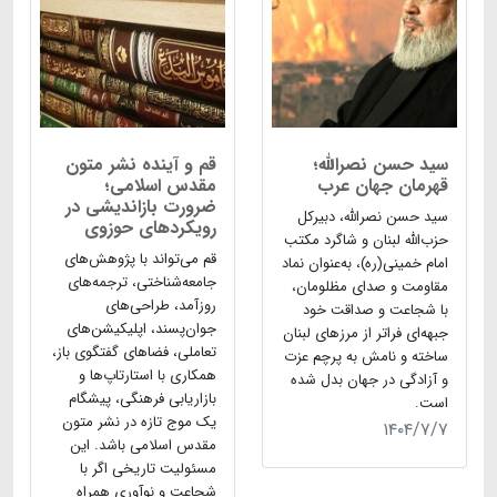
سید حسن نصرالله؛
قم و آینده نشر متون
قهرمان جهان عرب
مقدس اسلامی؛
ضرورت بازاندیشی در
سید حسن نصرالله، دبیرکل
رویکردهای حوزوی
حزب‌الله لبنان و شاگرد مکتب
قم می‌تواند با پژوهش‌های
امام خمینی(ره)، به‌عنوان نماد
جامعه‌شناختی، ترجمه‌های
مقاومت و صدای مظلومان،
روزآمد، طراحی‌های
با شجاعت و صداقت خود
جوان‌پسند، اپلیکیشن‌های
جبهه‌ای فراتر از مرزهای لبنان
تعاملی، فضاهای گفتگوی باز،
ساخته و نامش به پرچم عزت
همکاری با استارتاپ‌ها و
و آزادگی در جهان بدل شده
بازاریابی فرهنگی، پیشگام
است.
یک موج تازه در نشر متون
۱۴۰۴/۷/۷
مقدس اسلامی باشد. این
مسئولیت تاریخی اگر با
شجاعت و نوآوری همراه