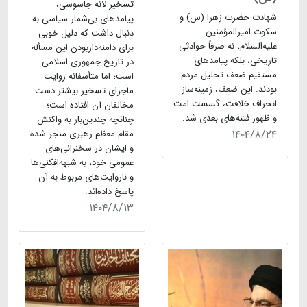
تسخیر لانه جاسوسی،
شهادت حضرت زهرا (س) و
پیامدهای بی‌شمار سیاسی به
سکوت امیرالمؤمنین
دنبال داشت که دلیل خوبی
علیه‌السلام، نه صرفاً حوادثی
برای دامنه‌داربودن این مسأله
تاریخی، بلکه پیامدهای
در تاریخ جمهوری اسلامی
مستقیم ضعف تحلیل مردم
است؛ اما متأسفانه روایت
بودند. این ضعف، زمینه‌ساز
ماجرای تسخیر بیشتر دست
انحراف خلافت، گسست امت
مخالفان آن افتاده است؛
و ظهور فتنه‌های بعدی شد.
چنانچه چندین‌بار به واکنش
۱۴۰۴/۸/۲۴
مقام معظم رهبری منجر شده
و ایشان در سخنرانی‌های
عمومی خود، به شبهه‌افکنی‌ها
و ناروایت‌های مربوط به آن
پاسخ داده‌اند.
۱۴۰۴/۸/۱۳