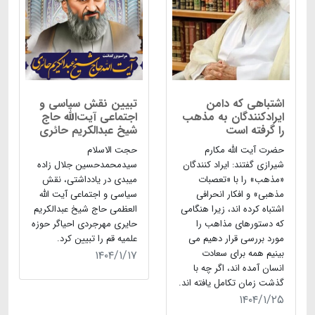
اشتباهی که دامن
تبیین نقش سیاسی و
ایرادکنندگان به مذهب
اجتماعی آیت‌الله حاج
را گرفته است
شیخ عبدالکریم حائری
حضرت آیت الله مکارم
حجت الاسلام
شیرازی گفتند: ایراد کنندگان
سیدمحمدحسین جلال زاده
«مذهب» را با «تعصبات
میبدی در یادداشتی، نقش
مذهبی» و افکار انحرافی
سیاسی و اجتماعی آیت الله
اشتباه کرده اند، زیرا هنگامی
العظمی حاج شیخ عبدالکریم
که دستورهای مذاهب را
حایری مهرجردی احیاگر حوزه
مورد بررسی قرار دهیم می
علمیه قم را تبیین کرد.
بینیم همه برای سعادت
۱۴۰۴/۱/۱۷
انسان آمده اند، اگر چه با
گذشت زمان تکامل یافته اند.
۱۴۰۴/۱/۲۵