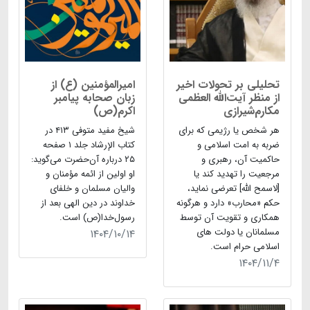
تحلیلی بر تحولات اخیر
امیرالمؤمنین (ع) از
از منظر آیت‌الله العظمی
زبان صحابه پیامبر
مکارم‌شیرازی
اکرم(ص)
هر شخص یا رژیمی که برای
شیخ مفید متوفی ۴۱۳ در
ضربه به امت اسلامی و
کتاب الإرشاد جلد ۱ صفحه
حاکمیت آن، رهبری و
۲۵ درباره آن‌حضرت می‌گوید:
مرجعیت را تهدید کند یا
او اولین از ائمه مؤمنان و
[لاسمح الله] تعرضی نماید،
والیان مسلمان و خلفای
حکم «محارب» دارد و هرگونه
خداوند در دین الهی بعد از
همکاری و تقویت آن توسط
رسول‌خدا(ص) است.
مسلمانان یا دولت های
۱۴۰۴/۱۰/۱۴
اسلامی حرام است.
۱۴۰۴/۱۱/۴