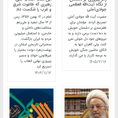
از نگاه آیت‌الله العظمی
رهبری که طاغوت شرق
جوادی‌آملی
و غرب را شکست داد
حضرت آیت الله جوادی آملی
امام در ۱۲ بهمن ۱۳۵۷، پس
تصریح کردند: مؤمنان برای
از ۱۴ سال تبعید و علی‌رغم
ظفرمندی بر دشمنان خویش
مخالفت‌های داخلی و
به دعا دست برمی دارند و به
خارجی، با استقبال میلیونی
نیروهای خود دل خوش نمی
مردم به ایران بازگشت.
کنند، ولی کافران تنها به
سخنرانی تاریخی ایشان در
اتکای ماشین جنگی خویش
بهشت‌زهرا، دولت بختیار را
به عرصه کارزار پا می گذارند.
غیرقانونی خواند و مسیر
پیروزی نهایی انقلاب را
۱۴۰۵/۲/۱۶
تسریع کرد.
۱۴۰۴/۱۱/۱۲