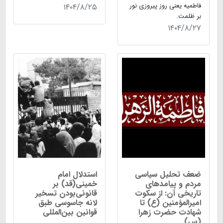
فاطمیه یعنی روز پیروزی نور
۱۴۰۴/۸/۲۵
بر ظلمت.
۱۴۰۴/۸/۲۷
ضعف تحلیل سیاسی
استدلال‌ امام
مردم و پیامدهای
خمینی(قد) بر
تاریخی آن: از سکوت
قانونی‌بودن تسخیر
امیرالمؤمنین (ع) تا
لانه جاسوسی طبق
شهادت حضرت زهرا
قوانین بین‌المللی
(س)