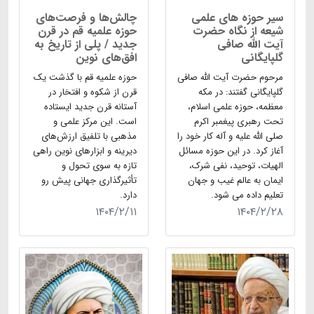
سیر حوزه های علمی
چالش‌ها و فرصت‌های
شیعه از نگاه حضرت
حوزه علمیه قم در قرن
آیت الله صافی
جدید / پلی از تاریخ به
گلپایگانی
افق‌های نوین
مرحوم حضرت آیت الله صافی
حوزه علمیه قم با گذشت یک
گلپایگانی گفتند: در مکه
قرن از شکوه و افتخار در
معظمه، حوزه علمی اسلام،
آستانه قرن جدید ایستاده
تحت رهبری پیغمبر اکرم
است. این مرکز علمی و
صلی الله علیه و آله کار خود را
مذهبی با تلفیق ارزش‌های
آغاز کرد. در این حوزه مسائل
دیرینه و ابزارهای نوین راهی
الهیات، توحید، نفی شرک،
تازه به سوی تحول و
ایمان به عالم غیب و جهان
تأثیرگذاری جهانی پیش رو
تعلیم داده می شود.
دارد.
۱۴۰۴/۲/۱۱
۱۴۰۴/۲/۲۸