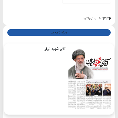
۱
|
۲
|
۳
|
۴
|
۵
…
بعدی
انتها
ویژه نامه ها
آقای شهید ایران