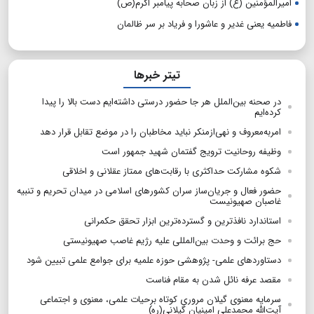
امیرالمؤمنین (ع) از زبان صحابه پیامبر اکرم(ص)
فاطمیه یعنی غدیر و عاشورا و فریاد بر سر ظالمان
تیتر خبرها
در صحنه بین‌الملل هر جا حضور درستی داشته‌ایم دست بالا را پیدا
کرده‌ایم
امربه‌معروف و نهی‌ازمنکر نباید مخاطبان را در موضع تقابل قرار دهد
وظیفه روحانیت ترویج گفتمان شهید جمهور است
شکوه مشارکت حداکثری با رقابت‌های ممتاز عقلانی و اخلاقی
حضور فعال و جریان‌ساز سران کشورهای اسلامی در میدان تحریم و تنبیه
غاصبان صهیونیست
استاندارد نافذترین و گسترده‌ترین ابزار تحقق حکمرانی
حج برائت و وحدت بین‌المللی علیه رژیم غاصب صهیونیستی
دستاوردهای علمی- پژوهشی حوزه علمیه برای جوامع علمی تبیین شود
مقصد عرفه نائل شدن به مقام فناست
سرمایه معنوی گیلان مروری کوتاه برحیات علمی، معنوی و اجتماعی
آیت‌الله محمدعلی امینیان گیلانی(ره)